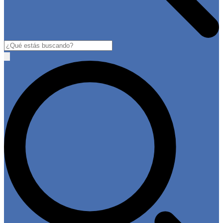
Buscar
Open
main
menu