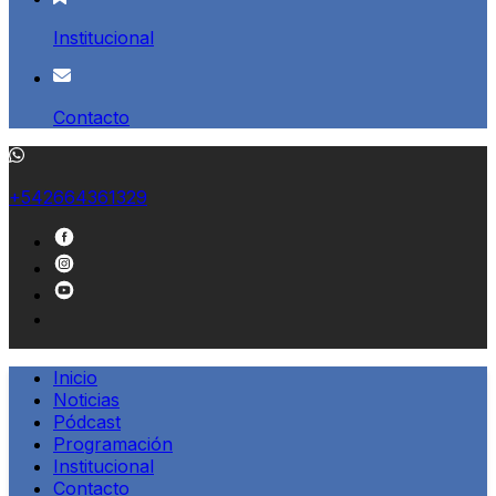
Institucional
Contacto
+542664361329
Inicio
Noticias
Pódcast
Programación
Institucional
Contacto