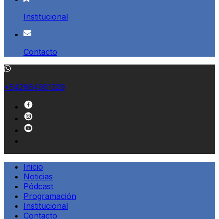
Institucional
Contacto
+542664361329
Inicio
Noticias
Pódcast
Programación
Institucional
Contacto