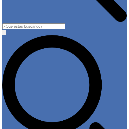
Buscar
Open
main
menu