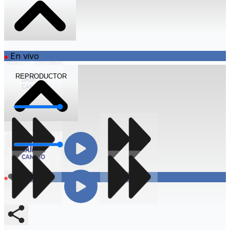
En vivo
REPRODUCTOR
Volumen
Volumen
Compartir
En vivo
Compartir