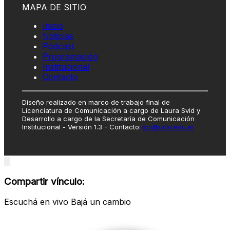
MAPA DE SITIO
Inicio
Noticias
Pódcast
Programación
Institucional
Contacto
Diseño realizado en marco de trabajo final de
Licenciatura de Comunicación a cargo de Laura Svid y
Desarrollo a cargo de la Secretaría de Comunicación
Institucional - Versión 1.3 - Contacto:
sci@unsl.edu.ar
Close
modal
Compartir vínculo:
Escuchá en vivo Bajá un cambio