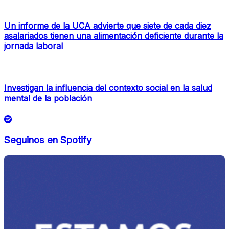
Un informe de la UCA advierte que siete de cada diez
asalariados tienen una alimentación deficiente durante la
jornada laboral
Investigan la influencia del contexto social en la salud
mental de la población
Seguinos en Spotify