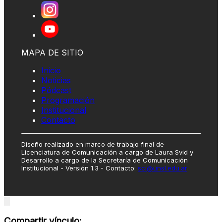
MAPA DE SITIO
Inicio
Noticias
Pódcast
Programación
Institucional
Contacto
Diseño realizado en marco de trabajo final de
Licenciatura de Comunicación a cargo de Laura Svid y
Desarrollo a cargo de la Secretaría de Comunicación
Institucional - Versión 1.3 - Contacto:
sci@unsl.edu.ar
Close
modal
Compartir vínculo: