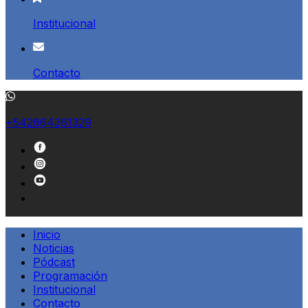
Institucional
Contacto
+542664361329
Inicio
Noticias
Pódcast
Programación
Institucional
Contacto