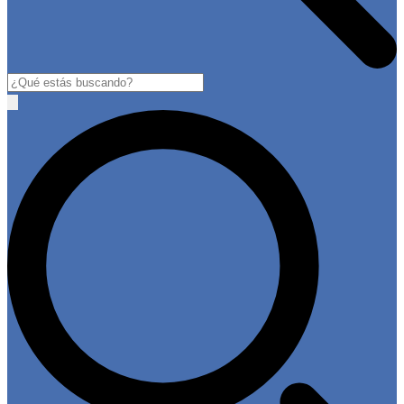
Buscar
Open
main
menu