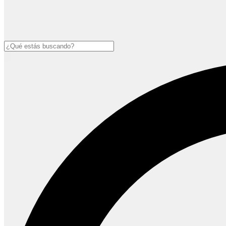
Buscar
Open
main
menu