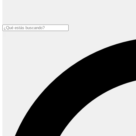
Buscar
Open
main
menu