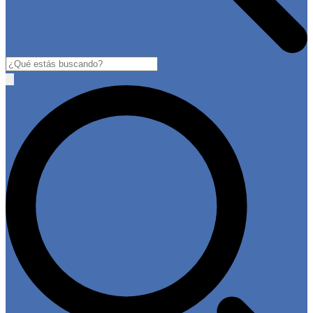
Buscar
Open
main
menu