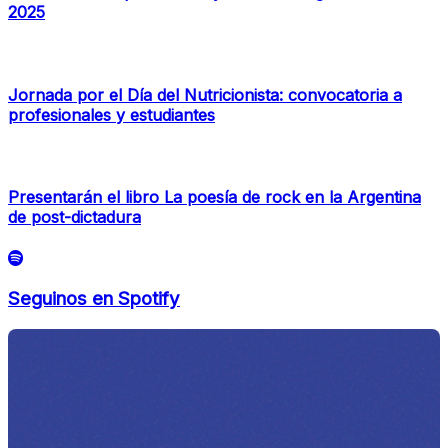
2025
Jornada por el Día del Nutricionista: convocatoria a
profesionales y estudiantes
Presentarán el libro La poesía de rock en la Argentina
de post-dictadura
Seguinos en Spotify