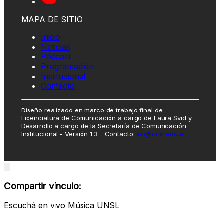
MAPA DE SITIO
Inicio
Noticias
Pódcast
Programación
Institucional
Contacto
Diseño realizado en marco de trabajo final de
Licenciatura de Comunicación a cargo de Laura Svid y
Desarrollo a cargo de la Secretaría de Comunicación
Institucional - Versión 1.3 - Contacto:
sci@unsl.edu.ar
Close
modal
Compartir vínculo:
Escuchá en vivo Música UNSL