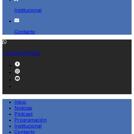
Institucional
Contacto
+542664361329
Inicio
Noticias
Pódcast
Programación
Institucional
Contacto