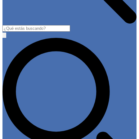
Buscar
Open
main
menu