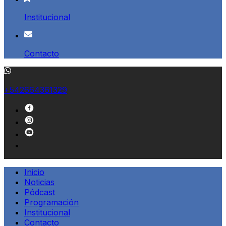
Institucional
Contacto
+542664361329
Inicio
Noticias
Pódcast
Programación
Institucional
Contacto