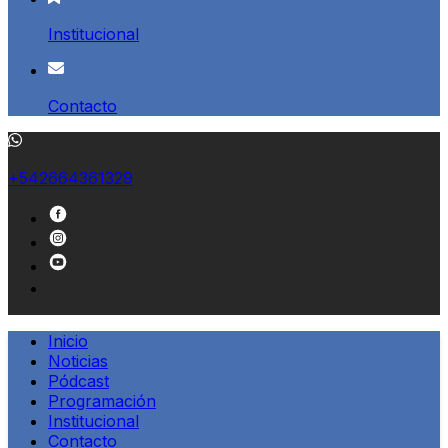
Institucional
Contacto
+542664361329
Inicio
Noticias
Pódcast
Programación
Institucional
Contacto