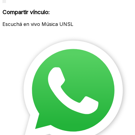
Close
modal
Compartir vínculo:
Escuchá en vivo Música UNSL