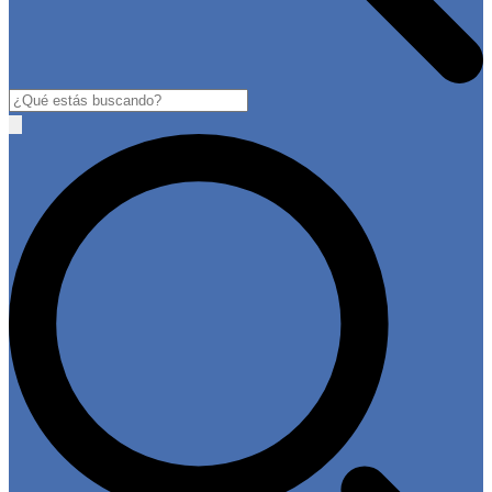
Buscar
Open
main
menu