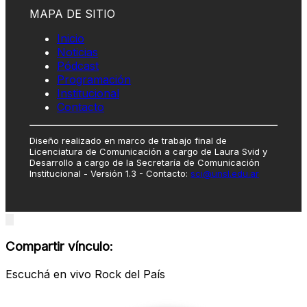
MAPA DE SITIO
Inicio
Noticias
Pódcast
Programación
Institucional
Contacto
Diseño realizado en marco de trabajo final de
Licenciatura de Comunicación a cargo de Laura Svid y
Desarrollo a cargo de la Secretaría de Comunicación
Institucional - Versión 1.3 - Contacto:
sci@unsl.edu.ar
Close
modal
Compartir vínculo:
Escuchá en vivo Rock del País