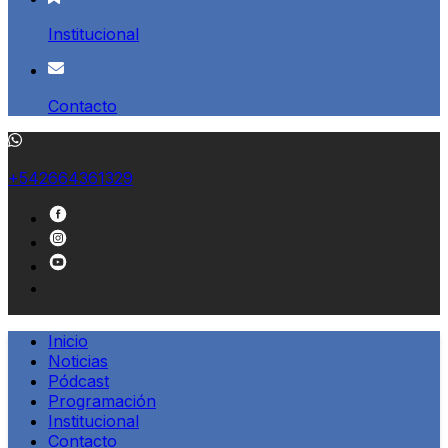
Institucional
Contacto
+542664361329
Inicio
Noticias
Pódcast
Programación
Institucional
Contacto