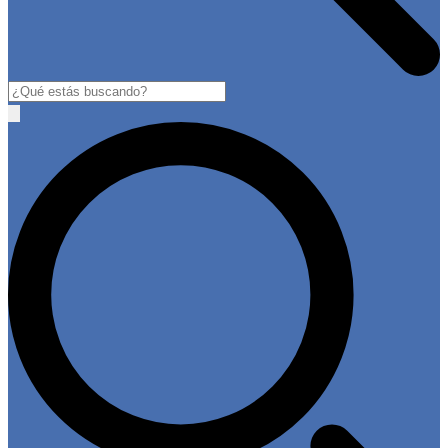
Buscar
Open
main
menu