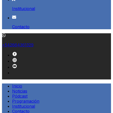
Institucional
Contacto
+542664361329
Inicio
Noticias
Pódcast
Programación
Institucional
Contacto