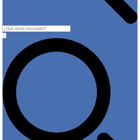
Buscar
Open
main
menu