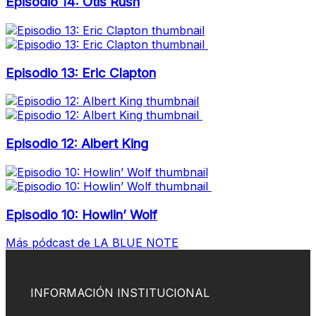
Episodio 14: Otis Rush
Episodio 13: Eric Clapton
Episodio 12: Albert King
Episodio 10: Howlin’ Wolf
Más pódcast de LA BLUE NOTE
INFORMACIÓN INSTITUCIONAL