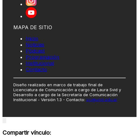
MAPA DE SITIO
Inicio
Noticias
Pódcast
Programación
Institucional
Contacto
Diseño realizado en marco de trabajo final de
Licenciatura de Comunicación a cargo de Laura Svid y
Desarrollo a cargo de la Secretaría de Comunicación
Institucional - Versión 1.3 - Contacto:
sci@unsl.edu.ar
Close
modal
Compartir vínculo: