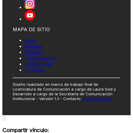
MAPA DE SITIO
Inicio
Noticias
Pódcast
Programación
Institucional
Contacto
Diseño realizado en marco de trabajo final de
Licenciatura de Comunicación a cargo de Laura Svid y
Desarrollo a cargo de la Secretaría de Comunicación
Institucional - Versión 1.3 - Contacto:
sci@unsl.edu.ar
Close
modal
Compartir vínculo: