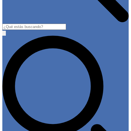
Buscar
Open
main
menu