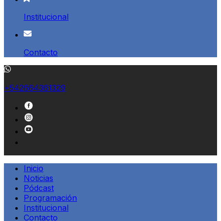
Institucional
Contacto
+542664361329
Inicio
Noticias
Pódcast
Programación
Institucional
Contacto