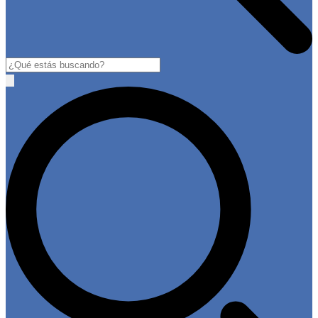
Buscar
Open
main
menu