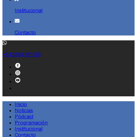
Institucional
Contacto
+542664361329
Inicio
Noticias
Pódcast
Programación
Institucional
Contacto