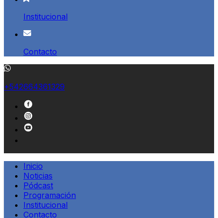
Institucional
Contacto
+542664361329
Inicio
Noticias
Pódcast
Programación
Institucional
Contacto