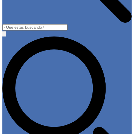
Buscar
Open
main
menu