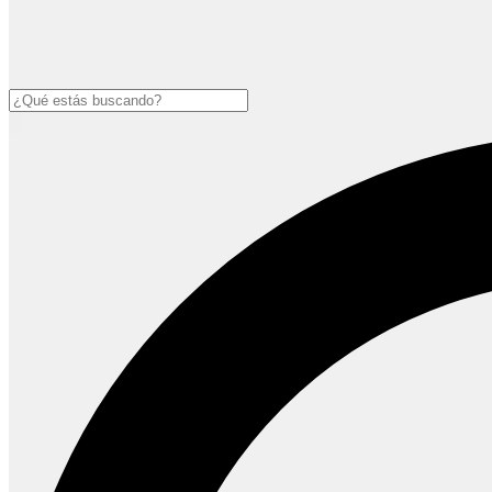
Buscar
Open
main
menu