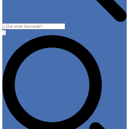
Buscar
Open
main
menu