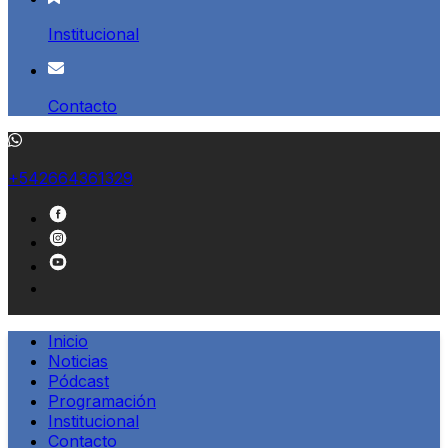
Institucional
Contacto
+542664361329
Inicio
Noticias
Pódcast
Programación
Institucional
Contacto