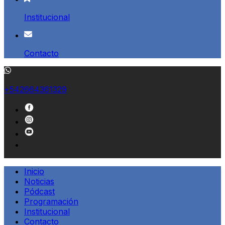
Institucional
Contacto
+542664361329
Inicio
Noticias
Pódcast
Programación
Institucional
Contacto