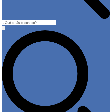
Buscar
Open
main
menu