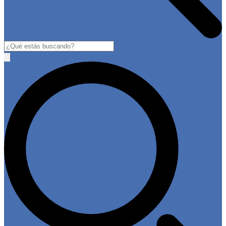
Buscar
Open
main
menu