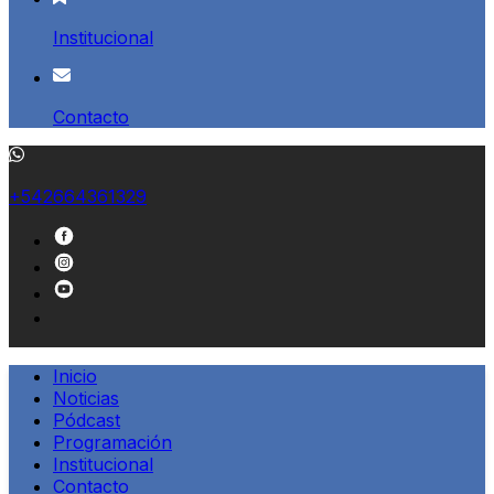
Institucional
Contacto
+542664361329
Inicio
Noticias
Pódcast
Programación
Institucional
Contacto