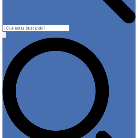
Buscar
Open
main
menu