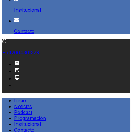
Institucional
Contacto
+542664361329
Inicio
Noticias
Pódcast
Programación
Institucional
Contacto