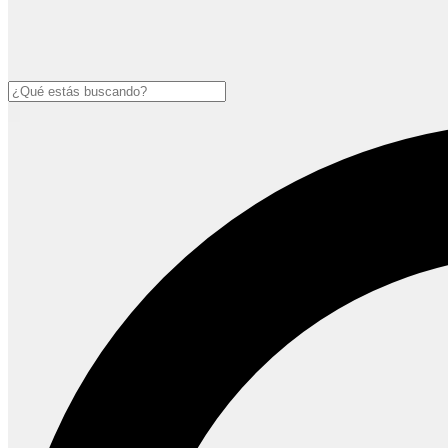
Buscar
Open
main
menu