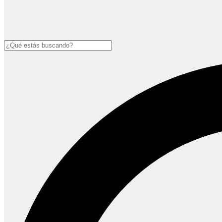
Buscar
Open
main
menu