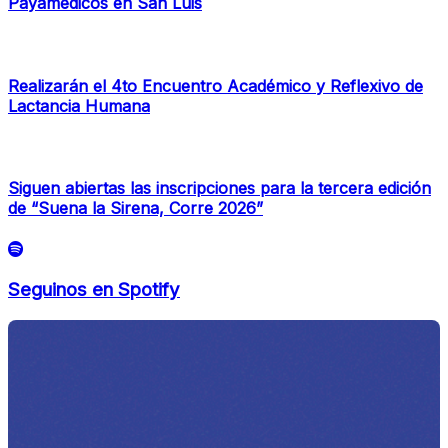
Payamédicos en San Luis
Realizarán el 4to Encuentro Académico y Reflexivo de
Lactancia Humana
Siguen abiertas las inscripciones para la tercera edición
de “Suena la Sirena, Corre 2026”
Seguinos en Spotify