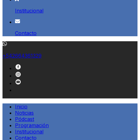
Institucional
Contacto
+542664361329
Inicio
Noticias
Pódcast
Programación
Institucional
Contacto