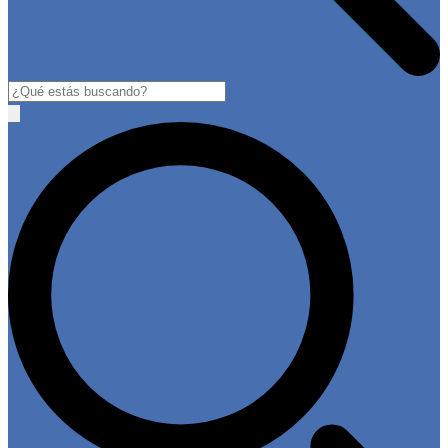
Buscar
Open
main
menu