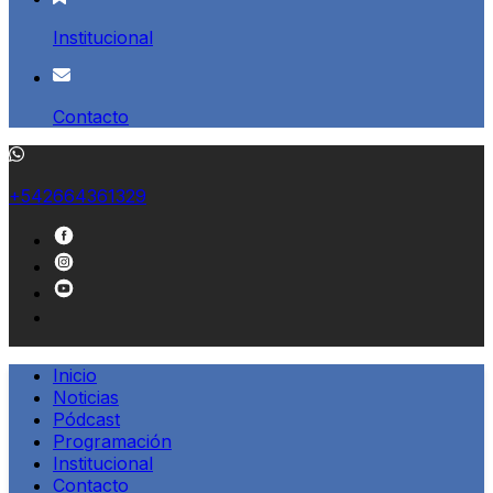
Institucional
Contacto
+542664361329
Inicio
Noticias
Pódcast
Programación
Institucional
Contacto