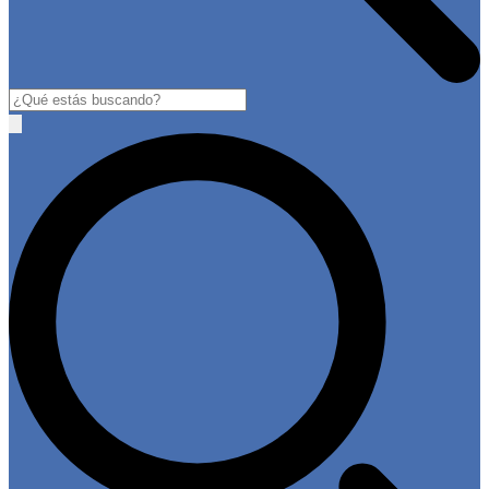
Buscar
Open
main
menu