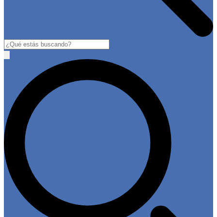
Buscar
Open
main
menu