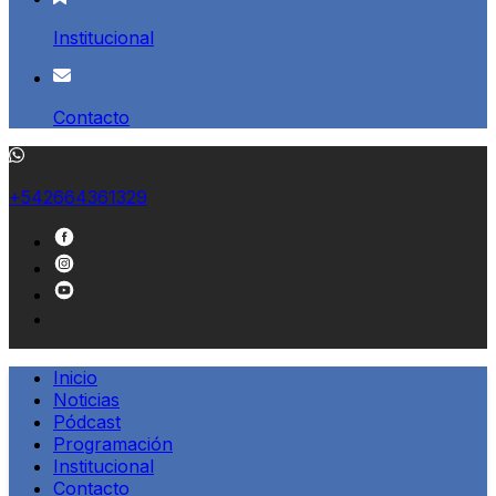
Institucional
Contacto
+542664361329
Inicio
Noticias
Pódcast
Programación
Institucional
Contacto