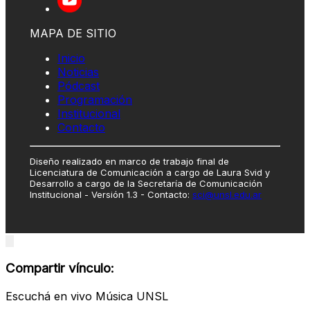
MAPA DE SITIO
Inicio
Noticias
Pódcast
Programación
Institucional
Contacto
Diseño realizado en marco de trabajo final de
Licenciatura de Comunicación a cargo de Laura Svid y
Desarrollo a cargo de la Secretaría de Comunicación
Institucional - Versión 1.3 - Contacto:
sci@unsl.edu.ar
Close
modal
Compartir vínculo:
Escuchá en vivo Música UNSL