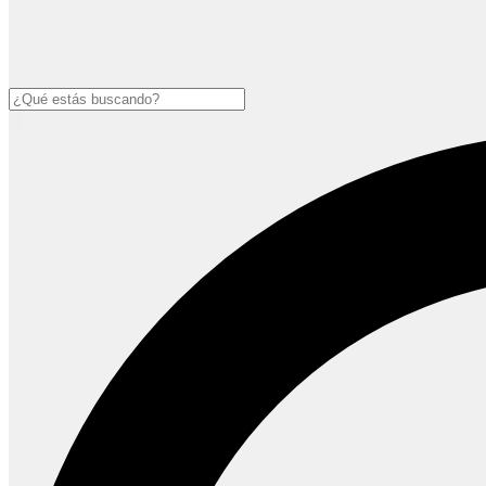
Buscar
Open
main
menu