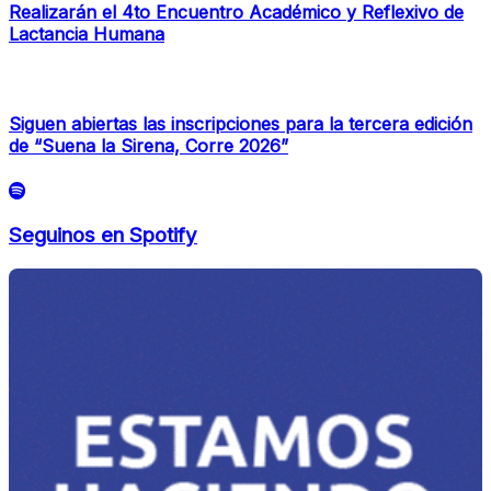
Realizarán el 4to Encuentro Académico y Reflexivo de
Lactancia Humana
Siguen abiertas las inscripciones para la tercera edición
de “Suena la Sirena, Corre 2026”
Seguinos en Spotify