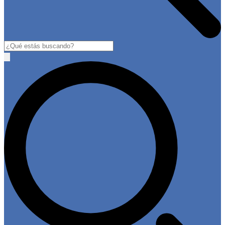
Buscar
Open
main
menu