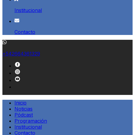
Institucional
Contacto
+542664361329
Inicio
Noticias
Pódcast
Programación
Institucional
Contacto