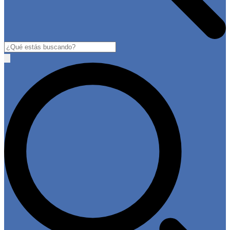
Buscar
Open
main
menu