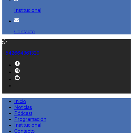
Institucional
Contacto
+542664361329
Inicio
Noticias
Pódcast
Programación
Institucional
Contacto