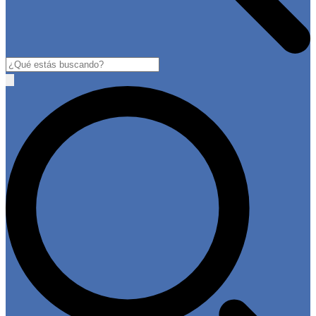
Buscar
Open
main
menu