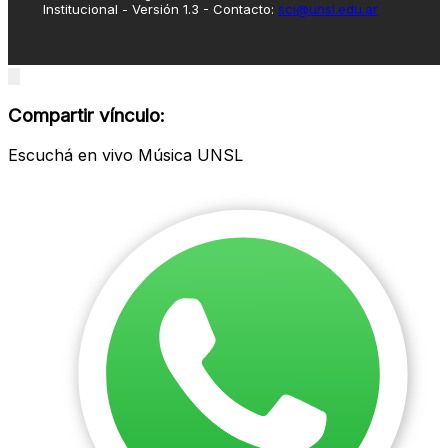
Institucional - Versión 1.3 - Contacto:
sci@unsl.edu.ar
Close
modal
Compartir vínculo:
Escuchá en vivo Música UNSL