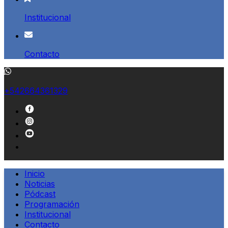
Institucional
Contacto
+542664361329
Inicio
Noticias
Pódcast
Programación
Institucional
Contacto