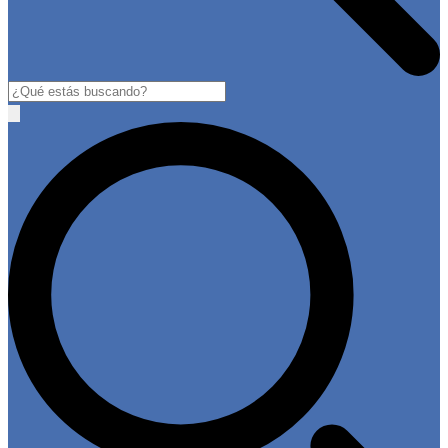
Buscar
Open
main
menu