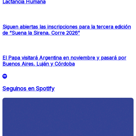
Lactancia Humana
Siguen abiertas las inscripciones para la tercera edición
de “Suena la Sirena, Corre 2026”
El Papa visitará Argentina en noviembre y pasará por
Buenos Aires, Luján y Córdoba
Seguinos en Spotify