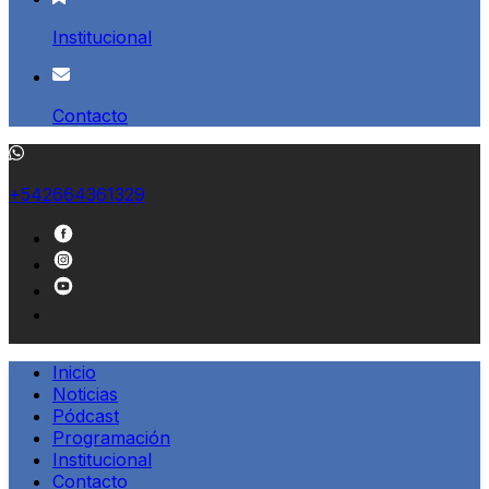
Institucional
Contacto
+542664361329
Inicio
Noticias
Pódcast
Programación
Institucional
Contacto