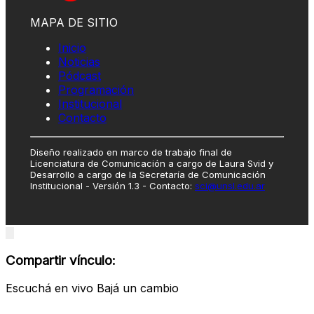
MAPA DE SITIO
Inicio
Noticias
Pódcast
Programación
Institucional
Contacto
Diseño realizado en marco de trabajo final de
Licenciatura de Comunicación a cargo de Laura Svid y
Desarrollo a cargo de la Secretaría de Comunicación
Institucional - Versión 1.3 - Contacto:
sci@unsl.edu.ar
Close
modal
Compartir vínculo:
Escuchá en vivo Bajá un cambio