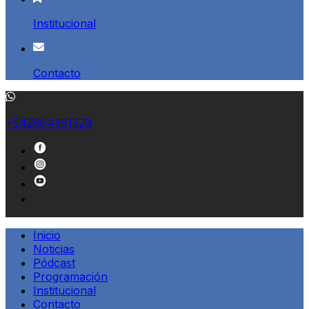
Institucional
Contacto
+542664361329
Inicio
Noticias
Pódcast
Programación
Institucional
Contacto