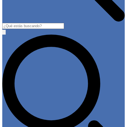
Buscar
Open
main
menu