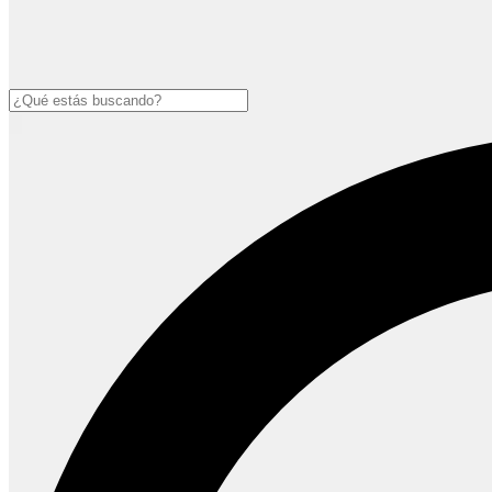
Buscar
Open
main
menu