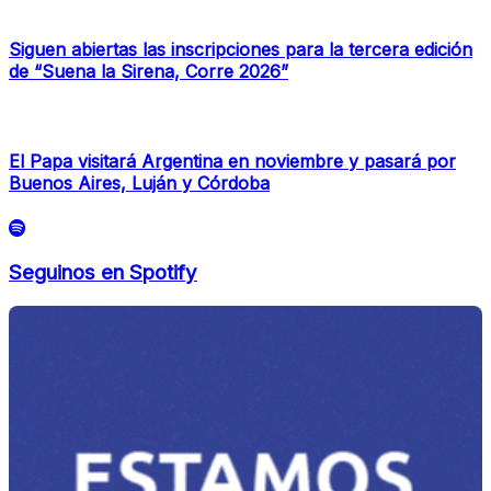
Siguen abiertas las inscripciones para la tercera edición
de “Suena la Sirena, Corre 2026”
El Papa visitará Argentina en noviembre y pasará por
Buenos Aires, Luján y Córdoba
Seguinos en Spotify