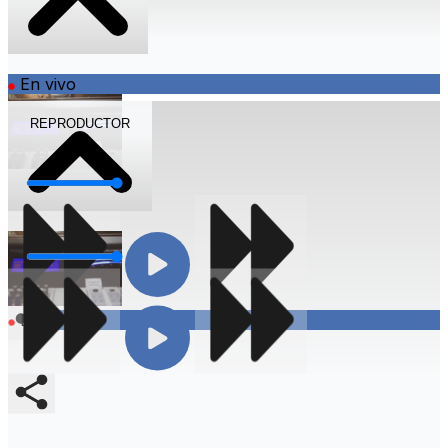
En vivo
REPRODUCTOR
Volumen
Volumen
Compartir
En vivo
Compartir