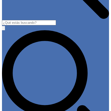
Buscar
Open
main
menu