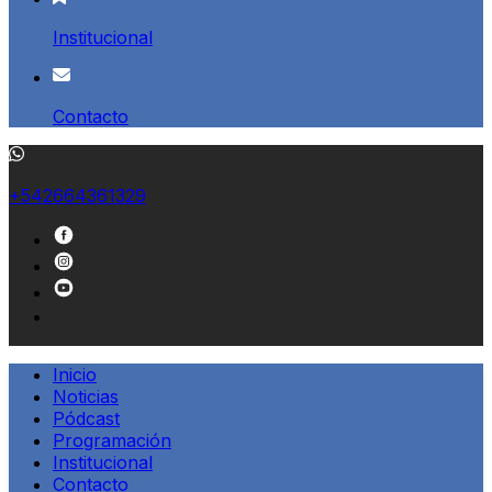
Institucional
Contacto
+542664361329
Inicio
Noticias
Pódcast
Programación
Institucional
Contacto