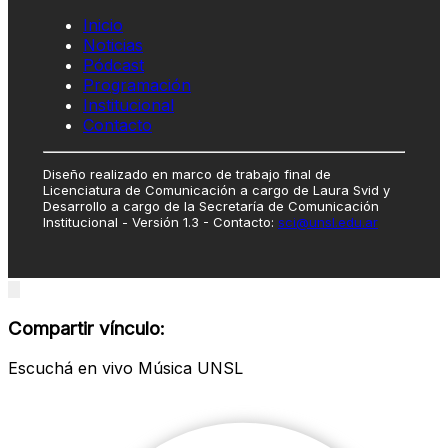
Inicio
Noticias
Pódcast
Programación
Institucional
Contacto
Diseño realizado en marco de trabajo final de
Licenciatura de Comunicación a cargo de Laura Svid y
Desarrollo a cargo de la Secretaría de Comunicación
Institucional - Versión 1.3 - Contacto:
sci@unsl.edu.ar
Close
modal
Compartir vínculo:
Escuchá en vivo Música UNSL