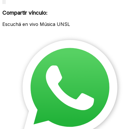
Close
modal
Compartir vínculo:
Escuchá en vivo Música UNSL