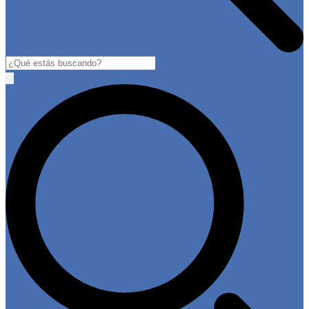
Buscar
Open
main
menu