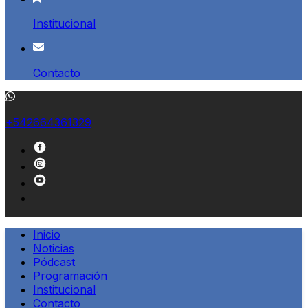
Institucional
Contacto
+542664361329
Inicio
Noticias
Pódcast
Programación
Institucional
Contacto