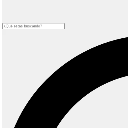
Buscar
Open
main
menu