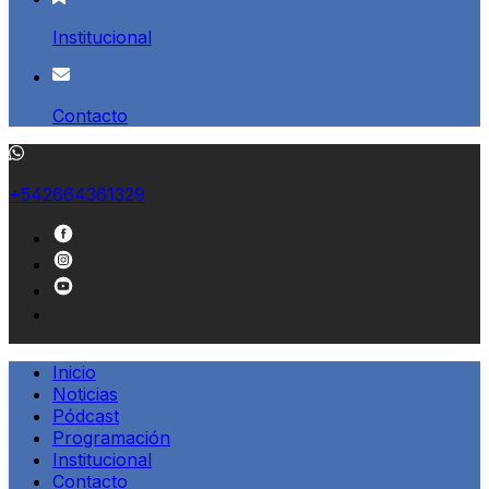
Institucional
Contacto
+542664361329
Inicio
Noticias
Pódcast
Programación
Institucional
Contacto