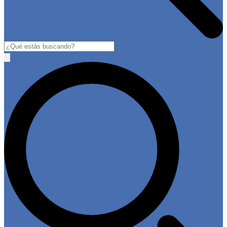
Buscar
Open
main
menu