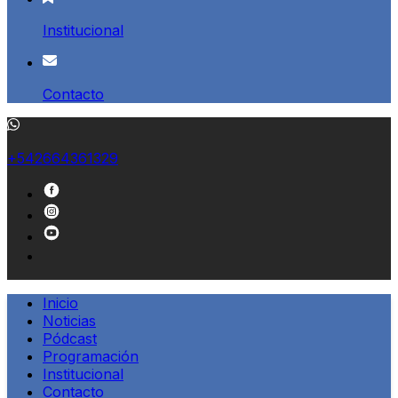
Institucional
Contacto
+542664361329
Inicio
Noticias
Pódcast
Programación
Institucional
Contacto