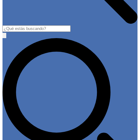
Buscar
Open
main
menu